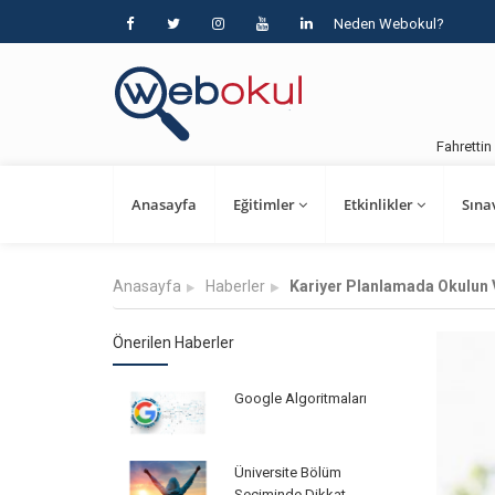
Neden Webokul?
Fahrettin 
024 18:06:47
Anasayfa
Eğitimler
Etkinlikler
Sına
Anasayfa
Haberler
Kariyer Planlamada Okulun V
Önerilen Haberler
Google Algoritmaları
Üniversite Bölüm
Seçiminde Dikkat