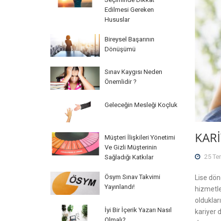
Edilmesi Gereken
Hususlar
Bireysel Başarının
Dönüşümü
Sınav Kaygısı Neden
Önemlidir ?
Geleceğin Mesleği Koçluk
KAR
Müşteri İlişkileri Yönetimi
Ve Gizli Müşterinin
25 Te
Sağladığı Katkılar
Ösym Sınav Takvimi
Lise dön
Yayınlandı!
hizmetler
oldukları
İyi Bir İçerik Yazarı Nasıl
kariyer d
Olmalı?