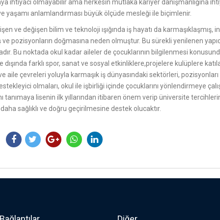
a ihtiyacı olmayabilir ama herkesin mutlaka kariyer danışmanlığına ihti
ve yaşamı anlamlandırması büyük ölçüde mesleği ile biçimlenir.
lişen ve değişen bilim ve teknoloji ışığında iş hayatı da karmaşıklaşmış, 
iş ve pozisyonların doğmasına neden olmuştur. Bu sürekli yenilenen yapı
dır. Bu noktada okul kadar aileler de çocuklarının bilgilenmesi konusunda 
ve dışında farklı spor, sanat ve sosyal etkinliklere,projelere kulüplere katı
ve aile çevreleri yoluyla karmaşık iş dünyasındaki sektörleri, pozisyonları 
destekleyici olmaları, okul ile işbirliği içinde çocuklarını yönlendirmeye çal
ı tanımaya lisenin ilk yıllarından itibaren önem verip üniversite tercihle
 daha sağlıklı ve doğru geçirilmesine destek olucaktır.
 Bağlantılar
Diğer