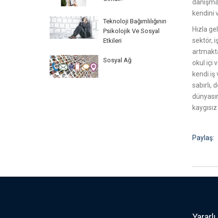
danışmay
kendini 
Teknoloji Bağımlılığının
Hızla ge
Psikolojik Ve Sosyal
sektör, 
Etkileri
artmakta
Sosyal Ağ
okul içi 
kendi iş 
sabırlı, 
dünyasın
kaygısız
Paylaş:
Yararlı