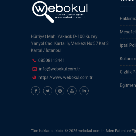
Hakkımı
Mesafeli
Hürriyet Mah. Yakacık D-100 Kuzey
Yanyol Cad. Kartal İş Merkezi No:57 Kat:3
İptal Pol
Kartal / İstanbul
Kullanım
08508113441
info@webokul.com.tr
Gizlilik P
https://www.webokul.com.tr
Eğitmen
Tüm hakları saklıdır. © 2026 webokul.com.tr.
Aden Patent ve Eğ