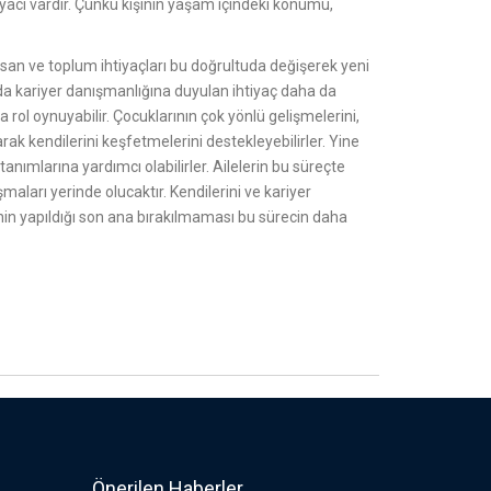
yacı vardır. Çünkü kişinin yaşam içindeki konumu,
insan ve toplum ihtiyaçları bu doğrultuda değişerek yeni
da kariyer danışmanlığına duyulan ihtiyaç daha da
rol oynuyabilir. Çocuklarının çok yönlü gelişmelerini,
larak kendilerini keşfetmelerini destekleyebilirler. Yine
tanımlarına yardımcı olabilirler. Ailelerin bu süreçte
ışmaları yerinde olucaktır. Kendilerini ve kariyer
rinin yapıldığı son ana bırakılmaması bu sürecin daha
Önerilen Haberler