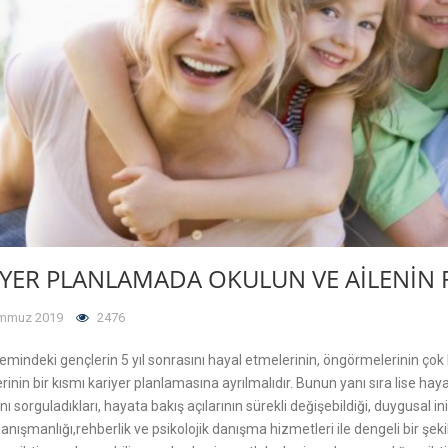
IYER PLANLAMADA OKULUN VE AILENIN
mmuz 2019
2476
emindeki gençlerin 5 yıl sonrasını hayal etmelerinin, öngörmelerinin çok 
inin bir kısmı kariyer planlamasına ayrılmalıdır. Bunun yanı sıra lise hayat
nı sorguladıkları, hayata bakış açılarının sürekli değişebildiği, duygusal i
anışmanlığı,rehberlik ve psikolojik danışma hizmetleri ile dengeli bir şeki