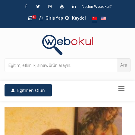
Neden Webokul?
0
Giriş Yap
Kaydol
Ara
Eğitmen Olun