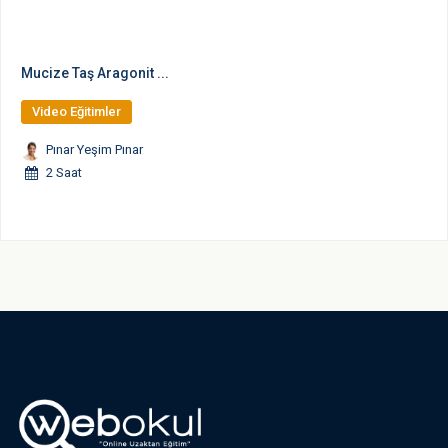
Mucize Taş Aragonit ...
Video Eğitimler
Pınar Yeşim Pınar
2 Saat