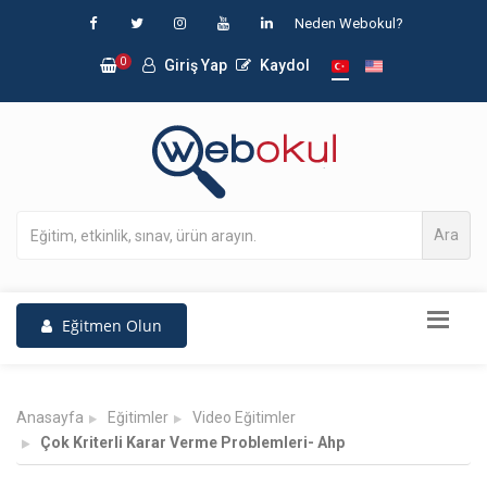
Neden Webokul?
0
Giriş Yap
Kaydol
Ara
Eğitmen Olun
Anasayfa
Eğitimler
Video Eğitimler
Çok Kriterli Karar Verme Problemleri- Ahp