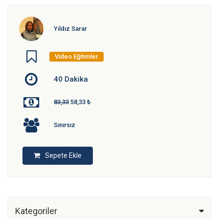
Yıldız Sarar
Video Eğitimler
40 Dakika
83,33
58,33 ₺
Sınırsız
Sepete Ekle
Kategoriler