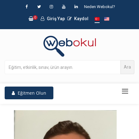
Neden Webokul?
0
Giriş Yap
Kaydol
Ara
Eğitmen Olun