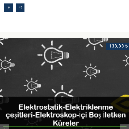
edildiği ve Cambridge Üniversitesinde düzenlenecek
olarak uluslararası finallere 8 öğrencim katılma hakkı
kazandı. Finaller Covid-19 nedeniyle ertelendi. İlgili
bilgilere https://www.owlypia.org/ adresinden ulaşılabilir.
133,33 ₺