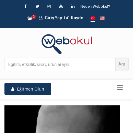
Neden Webokul?
0
Giriş Yap
Kaydol
Ara
Eğitmen Olun