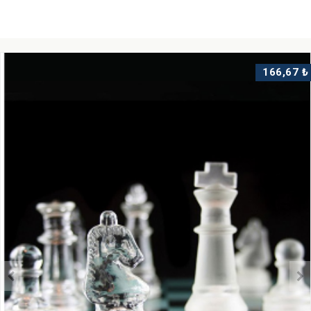
içerisinde yanıtlıyor olacağım.
www.ufuksgun.com
internet sitemize 2020 sonuna
kadar ücretsiz
abone
olarak aşağıdaki avantajlardan
faydalanabilirsiniz.
166,67 ₺
Tüm Webokul eğitimlerimizden indirimli fiyatlarla
yararlanabilme imkanı.
Webokul üzerinden ücretsiz eğitimlerimize tam ulaşım
imkanı.
Yazarı olduğum kitaplara indirimli sahip olma imkanı.
Makalelerimize ve röportajlarımıza ücretsiz tam erişim
hakkı.
Kariyer Koçluğu taleplerinizde 4 seans fiyatına 6 seans.
Mülakat ve değerlendirme merkezi uygulamaları
öncesinde indirimli ve öncelikli online ve birebir prova
imkanı.
2020 sonuna kadar alanımızla ilgili ücretsiz online
danışmanlık hizmeti.
Eğitimlerinizin ve kariyerinizin, keyifli ve uzun soluklu
geçmesini diliyorum.