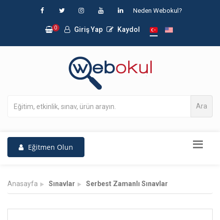
Neden Webokul?
0
Giriş Yap
Kaydol
Ara
Eğitmen Olun
Anasayfa
Sınavlar
Serbest Zamanlı Sınavlar