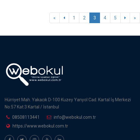
«
1
2
3
4
5
»
Hürriyet Mah. Yakacık D-100 Kuzey Yanyol Cad. Kartal İş Merkezi
No:57 Kat:3 Kartal / İstanbul
08508113441
info@webokul.com.tr
https://www.webokul.com.tr