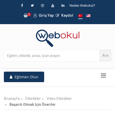
Neden Webokul?
0
Giriş Yap
Kaydol
Ara
Eğitmen Olun
Anasayfa
Etkinlikler
Video Etkinlikler
Başarılı Olmak İçin Öneriler