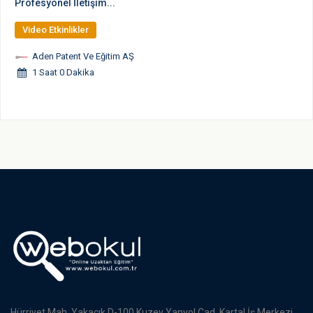
Profesyonel İletişim...
Video Etkinlikler
Aden Patent Ve Eğitim AŞ
1 Saat 0 Dakika
Hürriyet Mah. Yakacık D-100 Kuzey Yanyol Cad. Kartal İş Merkezi