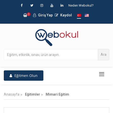
Neden Webokul?
0
Giriş Yap
Kaydol
Ara
Eğitmen Olun
Anasayfa
Eğitimler
Mimari Eğitim