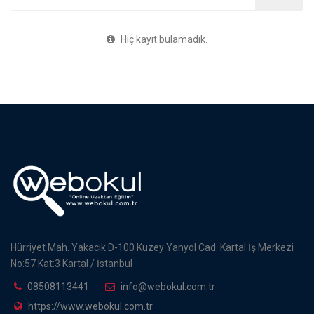
Hiç kayıt bulamadık.
Hürriyet Mah. Yakacık D-100 Kuzey Yanyol Cad. Kartal İş Merkezi
No:57 Kat:3 Kartal / İstanbul
08508113441
info@webokul.com.tr
https://www.webokul.com.tr