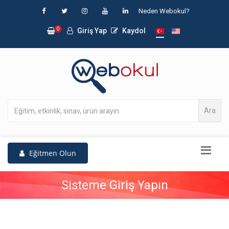
Neden Webokul?
0
Giriş Yap
Kaydol
Ara
Eğitmen Olun
Sisteme Giriş Yapın